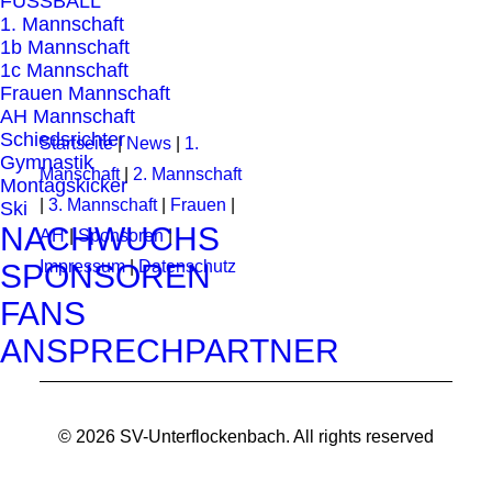
FUSSBALL
1. Mannschaft
1b Mannschaft
1c Mannschaft
Frauen Mannschaft
AH Mannschaft
Schiedsrichter
Startseite
|
News
|
1.
Gymnastik
Manschaft
|
2. Mannschaft
Montagskicker
|
3. Mannschaft
|
Frauen
|
Ski
NACHWUCHS
AH
|
Sponsoren
|
Impressum
|
Datenschutz
SPONSOREN
FANS
ANSPRECHPARTNER
© 2026 SV-Unterflockenbach.
All rights reserved