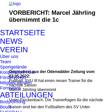
VORBERICHT: Marcel Jährling
übernimmt die 1c
STARTSEITE
NEWS
VEREIN
Über uns
Team
Sportgelände
Originaltext aus der Odenwälder Zeitung vom
Kooperation TSG
03.05.2022:
Förderverein
Fußball: SVU III hat einen neuen Trainer für die
Mitglied werden
nächste Saison
Formulare
Marcel Jährling übernimmt
ABTEILUNGEN
Unter-Flockenbach. Die Trainerfragen für die nächste
Bodyforming
Boule
Saison sind bei den Fußballern des SV Unter-