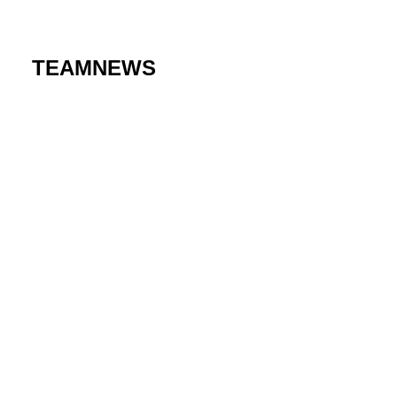
TEAMNEWS
29. Juli 2026
Den nächsten Schritt in der B-Liga tun