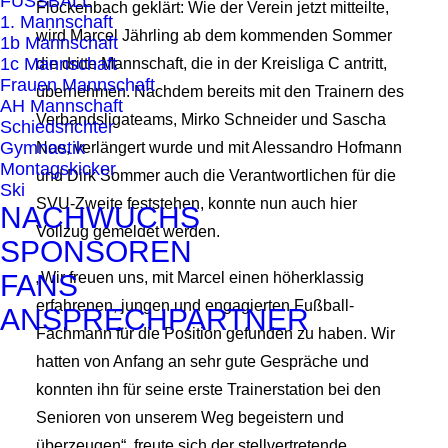
FUSSBALL
Flockenbach geklärt: Wie der Verein jetzt mitteilte,
1. Mannschaft
wird Marcel Jährling ab dem kommenden Sommer
1b Mannschaft
1c Mannschaft
die dritte Mannschaft, die in der Kreisliga C antritt,
Frauen Mannschaft
übernehmen. Nachdem bereits mit den Trainern des
AH Mannschaft
Verbandsligateams, Mirko Schneider und Sascha
Schiedsrichter
Gymnastik
Noe, verlängert wurde und mit Alessandro Hofmann
Montagskicker
und Dirk Sommer auch die Verantwortlichen für die
Ski
SVU-Zweite feststehen, konnte nun auch hier
NACHWUCHS
Vollzug gemeldet werden.
SPONSOREN
FANS
„Wir freuen uns, mit Marcel einen höherklassig
erfahrenen, jungen und engagierten Fußball-
ANSPRECHPARTNER
Fachmann für die Position gefunden zu haben. Wir
hatten von Anfang an sehr gute Gespräche und
konnten ihn für seine erste Trainerstation bei den
Senioren von unserem Weg begeistern und
überzeugen“, freute sich der stellvertretende